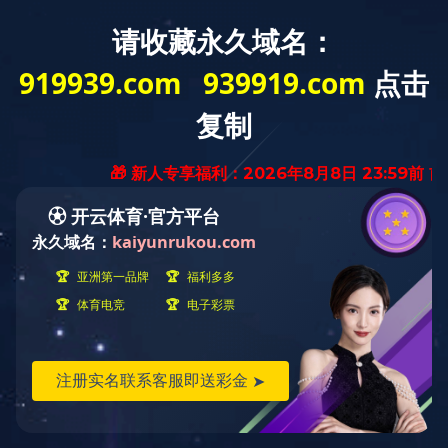
首页
耐火材料
凹凸棒土
食品行业
必一体育平台_必一体育官网（中国）
Z型提升机
尼龙颗粒
来源：hyzds
解决方案
发布时间：2023-05-06 点击：6468
精彩视频
走进恒宇