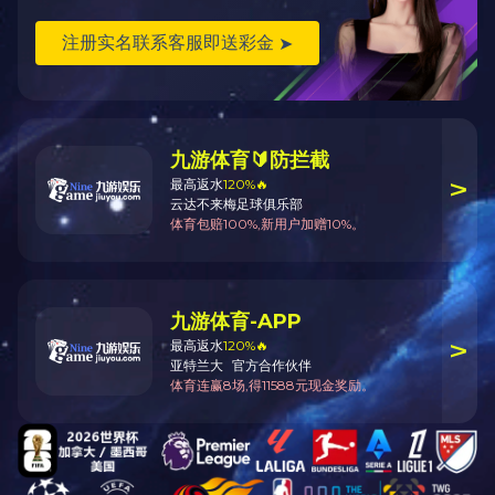
电话：400-801-5611 0373-5712316 手机：15237366368 手机：
15237366368 传真：0373-5712332地址：中国 新乡市经济开发区青
龙路中段恒宇路8号Copyright©2019 必一体育平台_必一体育官网
（中国） All Rights Reserved
备案号：豫ICP备11012100号-1
[后
台登陆]